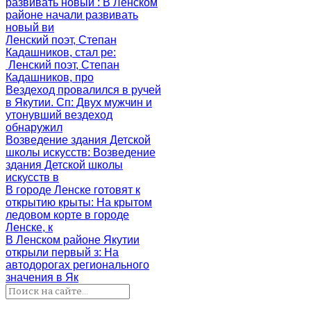
развивать новый
: В Ленском
районе начали развивать
новый ви
Ленский поэт, Степан
Кадашников, стал ре
:
Ленский поэт, Степан
Кадашников, про
Вездеход провалился в ручей
в Якутии. Сп
: Двух мужчин и
утонувший вездеход
обнаружил
Возведение здания Детской
школы искусств
: Возведение
здания Детской школы
искусств в
В городе Ленске готовят к
открытию крыты
: На крытом
ледовом корте в городе
Ленске, к
В Ленском районе Якутии
открыли первый з
: На
автодорогах регионального
значения в Як