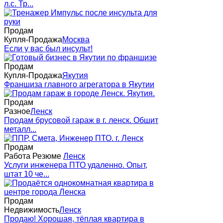
л.с. Тр...
Продам
Купля-Продажа
Москва
Если у вас был инсульт!
Продам
Купля-Продажа
Якутия
Франшиза главного агрегатора в Якутии
Продам
Разное
Ленск
Продам брусовой гараж в г. ленск. Обшит
металл...
Продам
Работа Резюме
Ленск
Услуги инженера ПТО удаленно. Опыт,
штат 10 че...
Продам
Недвижимость
Ленск
Продаю! Хорошая, тёплая квартира в