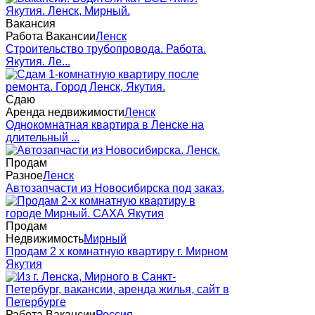
Вакансия
Работа Вакансии
Ленск
Строительство трубопровода. Работа.
Якутия. Ле...
Сдаю
Аренда недвижимости
Ленск
Однокомнатная квартира в Ленске на
длительный ...
Продам
Разное
Ленск
Автозапчасти из Новосибирска под заказ.
Продам
Недвижимость
Мирный
Продам 2 х комнатную квартиру г. Мирном
Якутия
Работа Вакансии
Россия