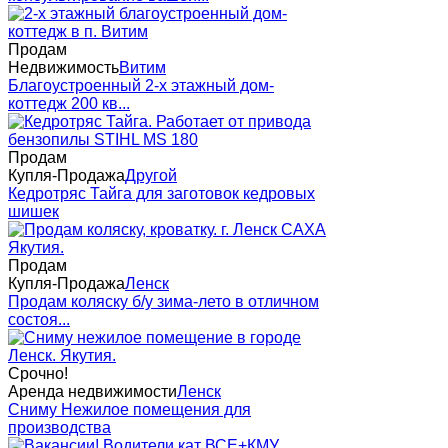
Продам
Недвижимость
Витим
Благоустроенный 2-х этажный дом-
коттедж 200 кв...
Продам
Купля-Продажа
Другой
Кедротряс Тайга для заготовок кедровых
шишек
Продам
Купля-Продажа
Ленск
Продам коляску б/у зима-лето в отличном
состоя...
Срочно!
Аренда недвижимости
Ленск
Сниму Нежилое помещения для
производства