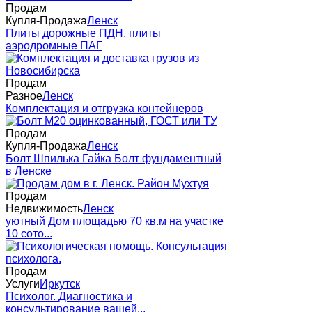
Продам
Купля-Продажа
Ленск
Плиты дорожные ПДН, плиты
аэродромные ПАГ
Продам
Разное
Ленск
Комплектация и отгрузка контейнеров
Продам
Купля-Продажа
Ленск
Болт Шпилька Гайка Болт фундаментный
в Ленске
Продам
Недвижимость
Ленск
уютный Дом площадью 70 кв.м на участке
10 сото...
Продам
Услуги
Иркутск
Психолог. Диaгнocтикa и
кoнcультиpoвaниe вашей...