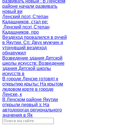
развивать новый
: В Ленском
районе начали развивать
новый ви
Ленский поэт, Степан
Кадашников, стал ре
:
Ленский поэт, Степан
Кадашников, про
Вездеход провалился в ручей
в Якутии. Сп
: Двух мужчин и
утонувший вездеход
обнаружил
Возведение здания Детской
школы искусств
: Возведение
здания Детской школы
искусств в
В городе Ленске готовят к
открытию крыты
: На крытом
ледовом корте в городе
Ленске, к
В Ленском районе Якутии
открыли первый з
: На
автодорогах регионального
значения в Як