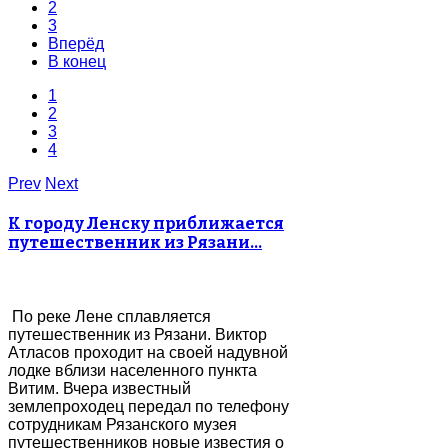
2
3
Вперёд
В конец
1
2
3
4
Prev
Next
К городу Ленску приближается
путешественник из Рязани…
По реке Лене сплавляется
путешественник из Рязани. Виктор
Атласов проходит на своей надувной
лодке вблизи населенного пункта
Витим. Вчера известный
землепроходец передал по телефону
сотрудникам Рязанского музея
путешественников новые известия о