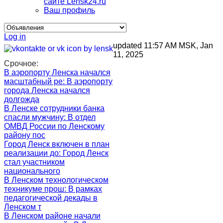
сайте Lensk24.ru
Ваш профиль
Log in
updated 11:57 AM MSK, Jan
11, 2025
Срочное:
В аэропорту Ленска начался
масштабный ре
: В аэропорту
города Ленска начался
долгожда
В Ленске сотрудники банка
спасли мужчину
: В отдел
ОМВД России по Ленскому
району пос
Город Ленск включен в план
реализации до
: Город Ленск
стал участником
национального
В Ленском технологическом
техникуме прош
: В рамках
педагогической декады в
Ленском т
В Ленском районе начали